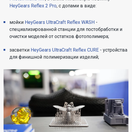
HeyGears Reflex 2 Pro
, с допами в виде:
мойки
HeyGears UltraCraft Reflex WASH
-
специализированной станции для постобработки и
очистки моделей от остатков фотополимера;
засветки
HeyGears UltraCraft Reflex CURE
- устройства
для финишной полимеризации изделий;