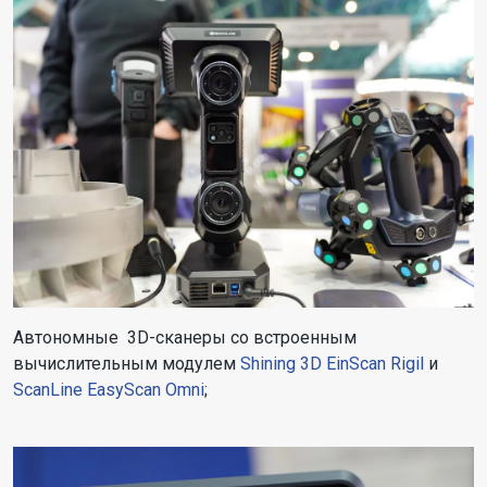
Автономные 3D-сканеры со встроенным
вычислительным модулем
Shining 3D EinScan Rigil
и
ScanLine EasyScan Omni
;