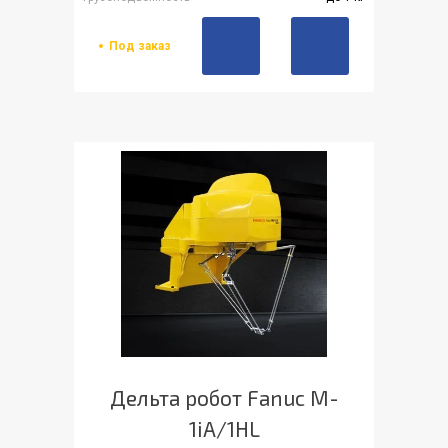
Под заказ
Дельта робот Fanuc M-
1iA/1HL