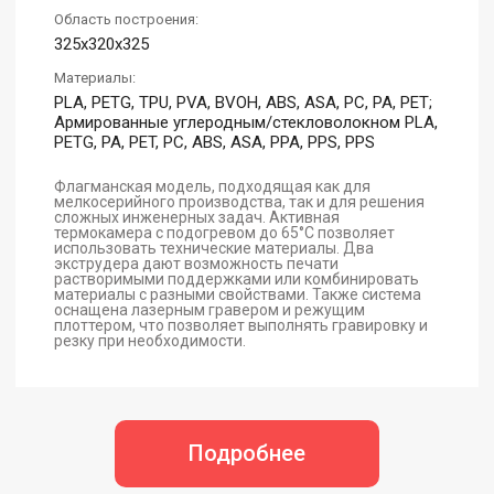
Область построения:
325x320x325
Материалы:
PLA, PETG, TPU, PVA, BVOH, ABS, ASA, PC, PA, PET;
Армированные углеродным/стекловолокном PLA,
PETG, PA, PET, PC, ABS, ASA, PPA, PPS, PPS
Флагманская модель, подходящая как для
мелкосерийного производства, так и для решения
сложных инженерных задач. Активная
термокамера с подогревом до 65°С позволяет
использовать технические материалы. Два
экструдера дают возможность печати
растворимыми поддержками или комбинировать
материалы с разными свойствами. Также система
оснащена лазерным гравером и режущим
плоттером, что позволяет выполнять гравировку и
резку при необходимости.
Подробнее