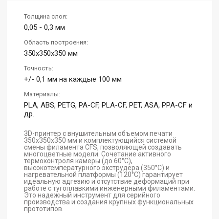
Толщина слоя:
0,05 - 0,3 мм
Область построения:
350x350x350 мм
Точность:
+/- 0,1 мм на каждые 100 мм
Материалы:
PLA, ABS, PETG, PA-CF, PLA-CF, PET, ASA, PPA-CF и
др.
3D-принтер с внушительным объемом печати
350x350x350 мм и комплектующийся системой
смены филамента CFS, позволяющей создавать
многоцветные модели. Сочетание активного
термоконтроля камеры (до 60°C),
высокотемпературного экструдера (350°C) и
нагревательной платформы (120°C) гарантирует
идеальную адгезию и отсутствие деформаций при
работе с тугоплавкими инженерными филаментами.
Это надежный инструмент для серийного
производства и создания крупных функциональных
прототипов.