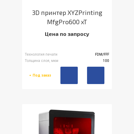
3D принтер XYZPrinting
MfgPro600 xT
Цена по запросу
Технология печати
FDM/FFF
Толщина слоя, мкм
100
Под заказ