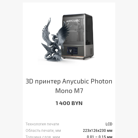
3D принтер Anycubic Photon
Mono M7
1 400 BYN
Технология печати
LCD
Область печати, мм
223x126x230 мм
Толщина слоя, мкм
0.01 – 0.15 мм