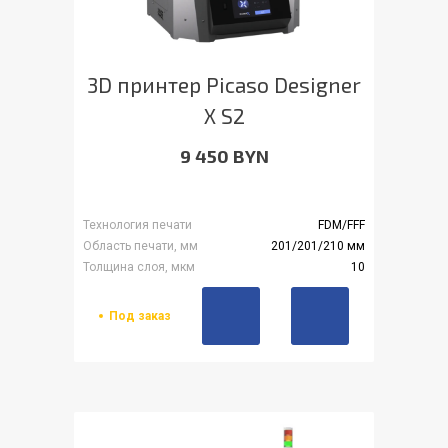
3D принтер Picaso Designer
X S2
9 450 BYN
Технология печати
FDM/FFF
Область печати, мм
201/201/210 мм
Толщина слоя, мкм
10
Под заказ