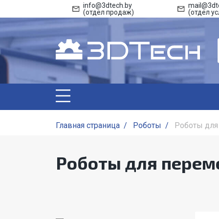
info@3dtech.by
mail@3dt
(отдел продаж)
(отдел ус
Главная страница
/
Роботы
/
Роботы для
Роботы для перем