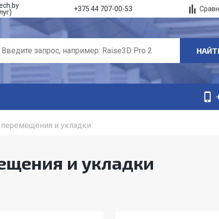
ech.by
Срав
+375 44 707-00-53
луг)
НАЙТ
 перемещения и укладки
ещения и укладки