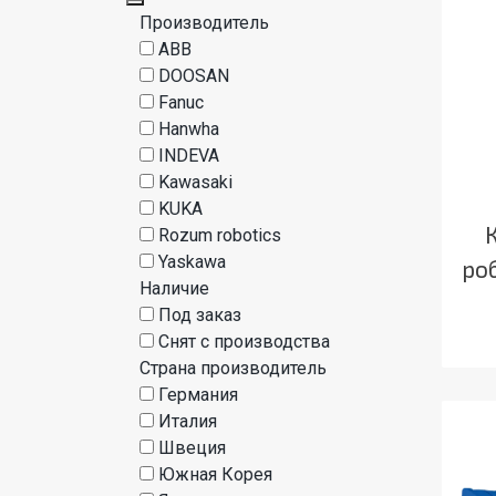
Производитель
ABB
DOOSAN
Fanuc
Hanwha
INDEVA
Kawasaki
KUKA
Rozum robotics
Yaskawa
ро
Наличие
Под заказ
Снят с производства
Страна производитель
Германия
Италия
Швеция
Южная Корея