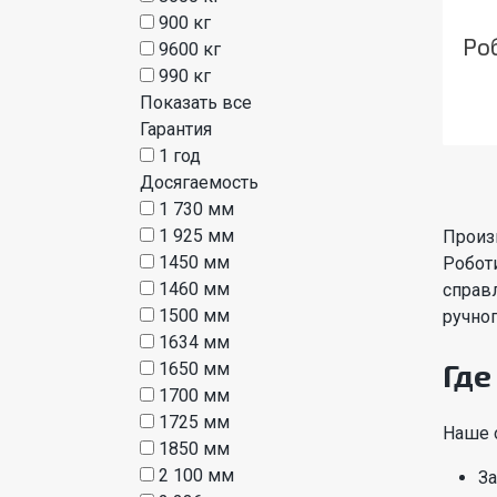
900 кг
Ро
9600 кг
990 кг
Показать все
Гарантия
1 год
Досягаемость
1 730 мм
1 925 мм
Произ
1450 мм
Робот
1460 мм
справл
1500 мм
ручно
1634 мм
Где
1650 мм
1700 мм
1725 мм
Наше 
1850 мм
2 100 мм
За