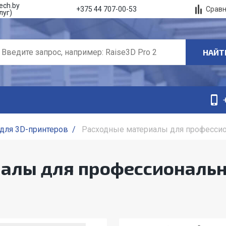
ech.by
Срав
+375 44 707-00-53
луг)
НАЙТ
для 3D-принтеров
/
Расходные материалы для профессио
алы для профессиональн