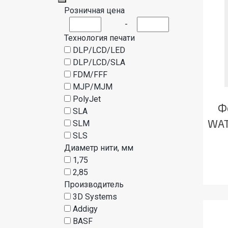
Розничная цена
-
Технология печати
DLP/LCD/LED
DLP/LCD/SLA
FDM/FFF
MJP/MJM
PolyJet
Ф
SLA
WAT
SLM
SLS
Диаметр нити, мм
1,75
2,85
Производитель
3D Systems
Addigy
BASF