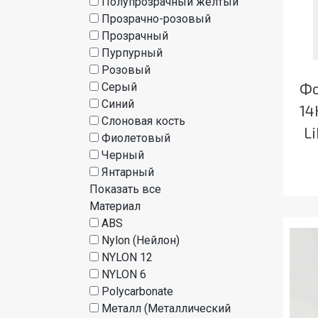
Полупрозрачный жёлтый
Прозрачно-розовый
Прозрачный
Пурпурный
Розовый
Фо
Серый
Синий
14
Слоновая кость
L
Фиолетовый
Черный
Янтарный
Показать все
Материал
ABS
Nylon (Нейлон)
NYLON 12
NYLON 6
Polycarbonate
Металл (Металлический