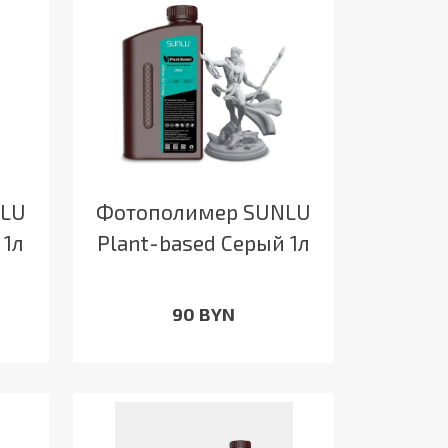
NLU
Фотополимер SUNLU
 1л
Plant-based Серый 1л
90 BYN