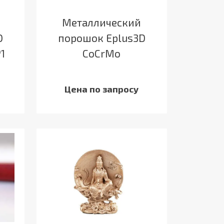
Металлический
D
порошок Eplus3D
1
CoCrMo
Цена по запросу