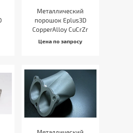
Металлический
D
порошок Eplus3D
CopperAlloy CuCrZr
Цена по запросу
Металлический