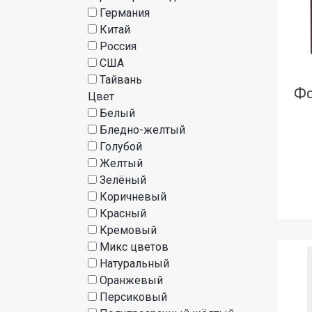
Германия
Китай
Россия
США
Тайвань
Фо
Цвет
Белый
Бледно-желтый
Голубой
Желтый
Зелёный
Коричневый
Красный
Кремовый
Микс цветов
Натуральный
Оранжевый
Персиковый