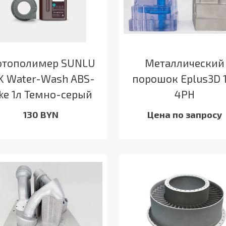
тополимер SUNLU
Металлический
K Water-Wash ABS-
порошок Eplus3D 
ike 1л Темно-серый
4PH
130 BYN
Цена по запросу