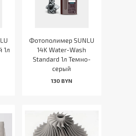
NLU
Фотополимер SUNLU
й 1л
14K Water-Wash
Standard 1л Темно-
серый
130 BYN