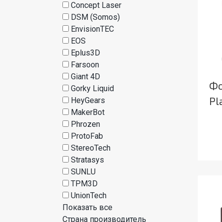
Concept Laser
DSM (Somos)
EnvisionTEC
EOS
Eplus3D
Farsoon
Giant 4D
Фо
Gorky Liquid
Pl
HeyGears
MakerBot
Phrozen
ProtoFab
StereoTech
Stratasys
SUNLU
TPM3D
UnionTech
Показать все
Страна производитель