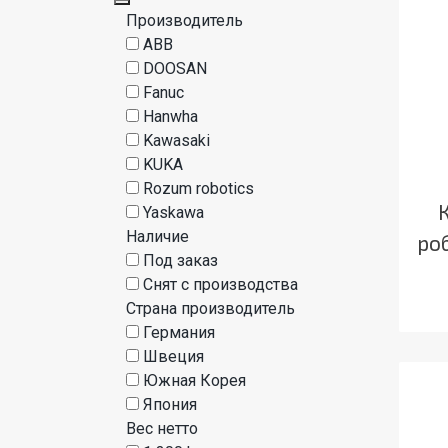
Производитель
ABB
DOOSAN
Fanuc
Hanwha
Kawasaki
KUKA
Rozum robotics
Yaskawa
Наличие
ро
Под заказ
Снят с производства
Страна производитель
Германия
Швеция
Южная Корея
Япония
Вес нетто