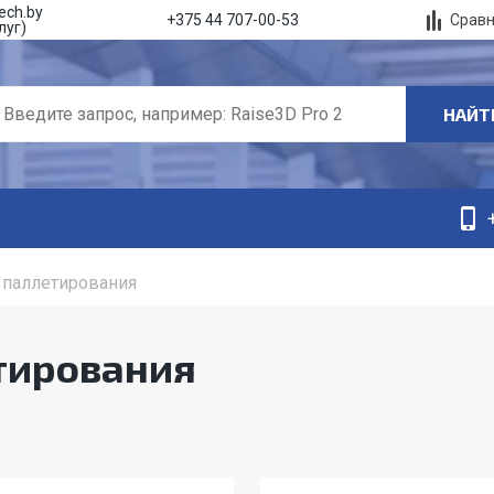
ech.by
Срав
+375 44 707-00-53
луг)
НАЙТ
 паллетирования
тирования