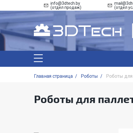
info@3dtech.by
mail@3dt
(отдел продаж)
(отдел ус
Главная страница
/
Роботы
/
Роботы для
Роботы для палле