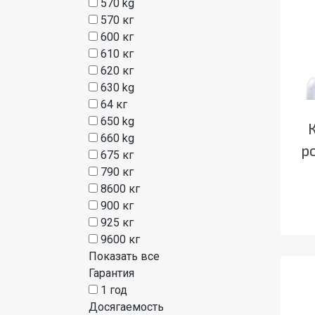
570 kg
570 кг
600 кг
610 кг
620 кг
630 kg
64 кг
650 kg
660 kg
р
675 кг
790 кг
8600 кг
900 кг
925 кг
9600 кг
Показать все
Гарантия
1 год
Досягаемость