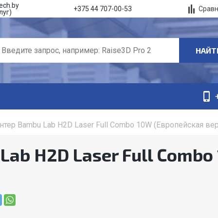
ech.by
Срав
+375 44 707-00-53
луг)
НАЙТ
нтер Bambu Lab H2D Laser Full Combo 10W (Европейская вер
Lab H2D Laser Full Combo