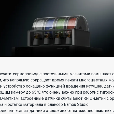
ечати: сервопривод с постоянными магнитами повышает ск
м, что напрямую сокращает время печати многоцветных мо
е: устройство оснащено функцией вращения катушек, дат
им камеру до 65°C, что очень важно при работе с гигро
D‑меткам: встроенные датчики считывают RFID-метки с о
а и остатке материала в слайсер Bambu Studio.
ль натяжения: датчики отслеживают натяжение пластика 