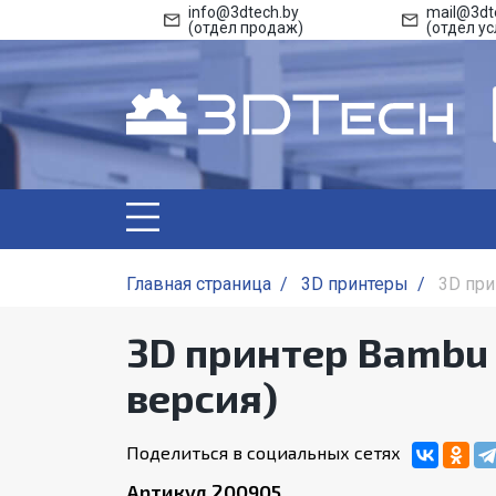
info@3dtech.by
mail@3dt
(отдел продаж)
(отдел ус
Главная страница
/
3D принтеры
/
3D при
3D принтер Bambu 
версия)
Поделиться в социальных сетях
Артикул 200905