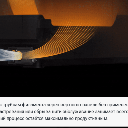
 к трубкам филамента через верхнюю панель без применен
астревания или обрыва нити обслуживание занимает всего 
чий процесс остаётся максимально продуктивным.