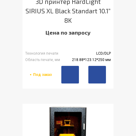
3D принтер HardLight
SIRIUS XL Black Standart 10.1”
8K
Цена по запросу
Технология печати
LCD/DLP
Область печати, мм
218.88*123.12*250 мм
Под заказ