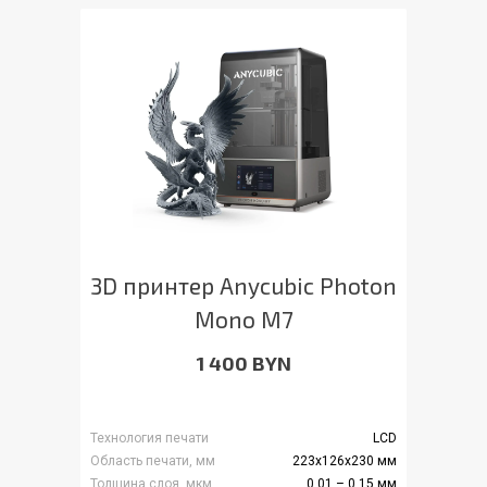
3D принтер Anycubic Photon
Mono M7
1 400 BYN
Технология печати
LCD
Область печати, мм
223x126x230 мм
Толщина слоя, мкм
0.01 – 0.15 мм