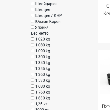
Швейцария
С
Швеция
Ke
Швеция / КНР
Южная Корея
Япония
Вес нетто
1 020 kg
1 080 kg
1 090 kg
1 300 kg
1 340 kg
1 345 kg
1 360 kg
1 530 kg
1 680 kg
1 760 kg
1 830 kg
1,25 кг
Го
1000 кг