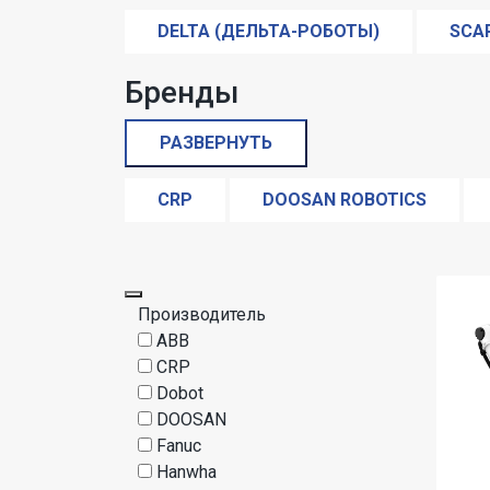
DELTA (ДЕЛЬТА-РОБОТЫ)
SCA
РОБОТИЗИРОВАННЫЕ РУКИ-МАНИПУ
Бренды
РОБОТЫ ДЛЯ ПЕРЕМЕЩЕНИЯ И УКЛА
РАЗВЕРНУТЬ
РОБОТЫ ДЛЯ СОРТИРОВКИ ПРОДУК
CRP
DOOSAN ROBOTICS
UNIVERSAL ROBOTS
YASKAWA
Производитель
ABB
CRP
Dobot
DOOSAN
Fanuc
Hanwha