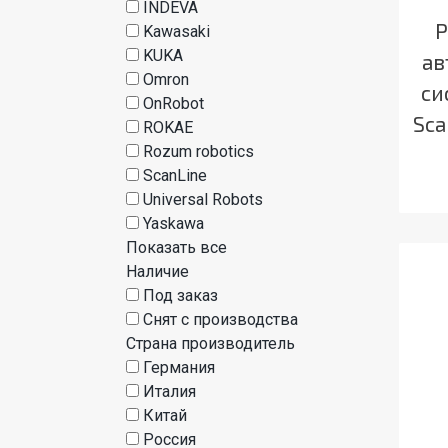
INDEVA
Р
Kawasaki
KUKA
ав
Omron
си
OnRobot
Sca
ROKAE
Rozum robotics
ScanLine
Universal Robots
Yaskawa
Показать все
Наличие
Под заказ
Снят с производства
Страна производитель
Германия
Италия
Китай
Россия