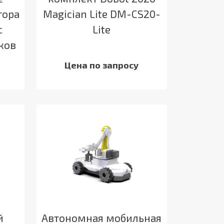
тора
Magician Lite DM-CS20-
с
Lite
ков
Цена по запросу
й
Автономная мобильная