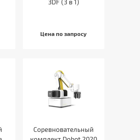
3DF (3 в 1)
Цена по запросу
й
Соревновательный
е
комплект Dobot 2020