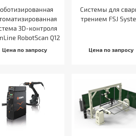
оботизированная
Системы для свар
томатизированная
трением FSJ Syst
стема 3D-контроля
nLine RobotScan Q12
Цена по запросу
Цена по запросу