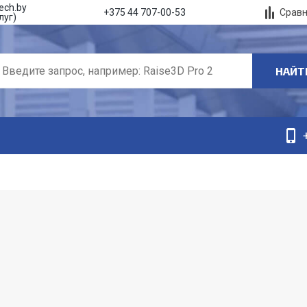
ech.by
Срав
+375 44 707-00-53
луг)
НАЙТ