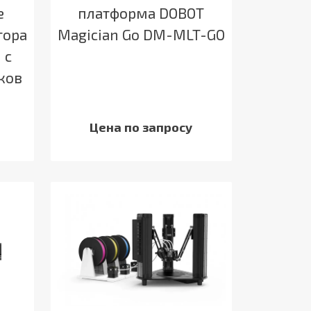
е
платформа DOBOT
тора
Magician Go DM-MLT-GO
 с
ков
Цена по запросу