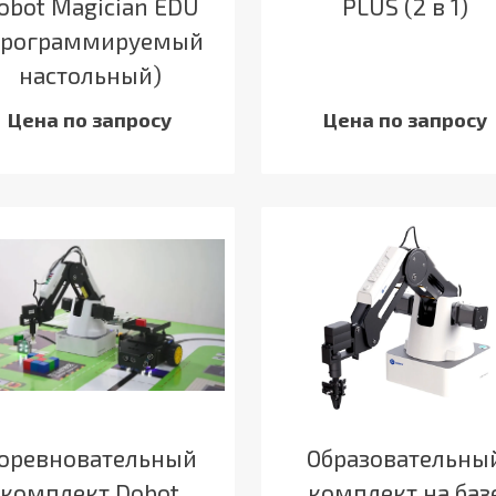
obot Magician EDU
PLUS (2 в 1)
программируемый
настольный)
Цена по запросу
Цена по запросу
оревновательный
Образовательны
комплект Dobot
комплект на баз