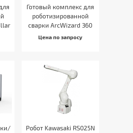
для
Готовый комплекс для
ой
роботизированной
llar
сварки ArcWizard 360
Цена по запросу
зки/
Робот Kawasaki RS025N