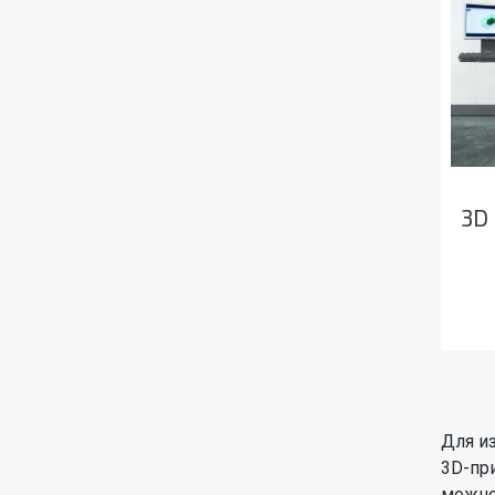
3D 
Для и
3D-при
можно