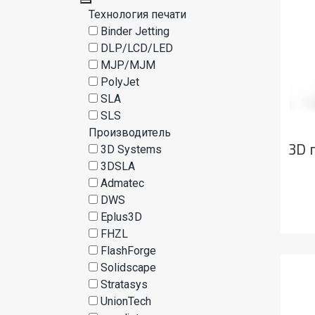
Технология печати
Binder Jetting
DLP/LCD/LED
MJP/MJM
PolyJet
SLA
SLS
Производитель
3D 
3D Systems
3DSLA
Admatec
DWS
Eplus3D
FHZL
FlashForge
Solidscape
Stratasys
UnionTech