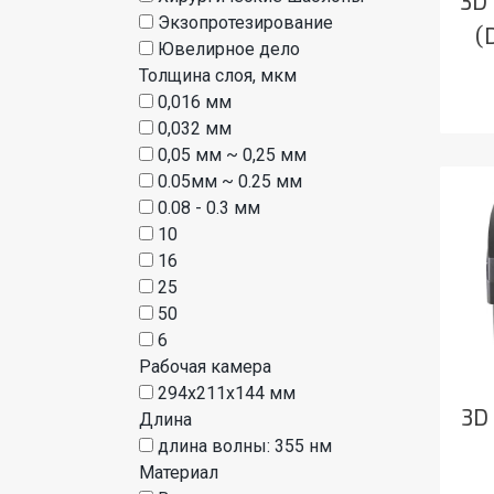
3D
Экзопротезирование
(
Ювелирное дело
Толщина слоя, мкм
0,016 мм
0,032 мм
0,05 мм ~ 0,25 мм
0.05мм ~ 0.25 мм
0.08 - 0.3 мм
10
16
25
50
6
Рабочая камера
294x211x144 мм
3D
Длина
длина волны: 355 нм
Материал