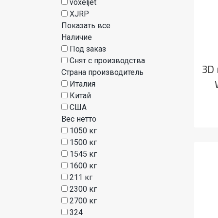
voxeljet
XJRP
Показать все
Наличие
Под заказ
Снят с производства
3D 
Страна производитель
Италия
Китай
США
Вес нетто
1050 кг
1500 кг
1545 кг
1600 кг
211 кг
2300 кг
2700 кг
324