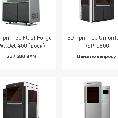
принтер FlashForge
3D принтер UnionT
WaxJet 400 (воск)
RSPro800
237 680 BYN
Цена по запросу