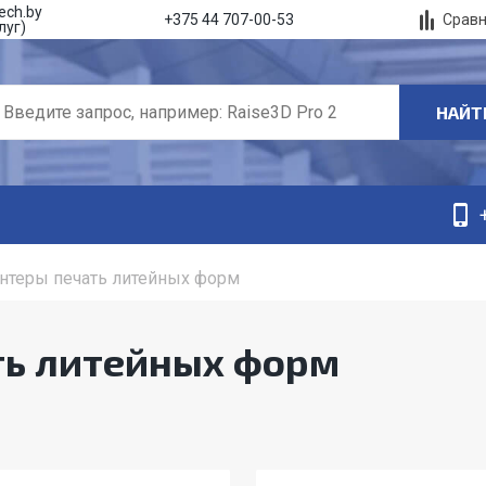
ech.by
Срав
+375 44 707-00-53
луг)
НАЙТ
нтеры печать литейных форм
ть литейных форм