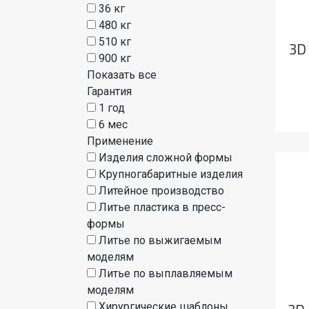
36 кг
480 кг
510 кг
3D
900 кг
Показать все
Гарантия
1 год
6 мес
Применение
Изделия сложной формы
Крупногабаритные изделия
Литейное производство
Литье пластика в пресс-
формы
Литье по выжигаемым
моделям
Литье по выплавляемым
моделям
Хирургические шаблоны