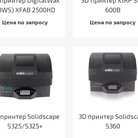
 принтер DigitalWax
3D принтер XJRP 
DWS) XFAB 2500HD
600B
Цена по запросу
Цена по запросу
 принтер Solidscape
3D принтер Solidsc
S325/S325+
S360