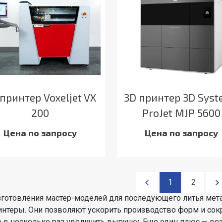
принтер Voxeljet VX
3D принтер 3D Sys
200
ProJet MJP 5600
Цена по запросу
Цена по запросу
1
2
зготовления мастер-моделей для последующего литья мет
нтеры. Они позволяют ускорить производство форм и сокра
 в несколько раз увеличить выручку. Еще один плюс — во