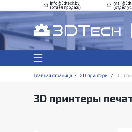
info@3dtech.by
mail@3dt
(отдел продаж)
(отдел ус
Главная страница
/
3D принтеры
/
3D при
3D принтеры печа