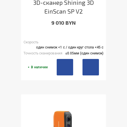
3D-сканер Shining 3D
EinScan SP V2
9 010 BYN
Скорость
один снимок <1 c / один круг стола <45 c
Точность сканирования
≤0.05мм (один снимок)
В наличии