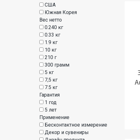
США
Южная Корея
Вес нетто
0.240 кг
0.33 кг
1.9 кг
10 кг
210 г
300 грамм
5 кг
7,5 кг
A
7.5 кг
Гарантия
1 год
5 лет
Применение
Бесконтактное измерение
Декор и сувениры
Дизайн продукта