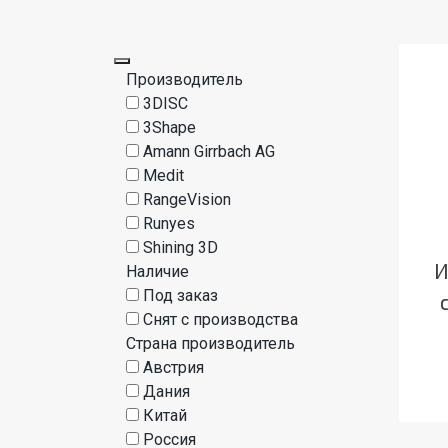
Производитель
3DISC
3Shape
Amann Girrbach AG
Medit
RangeVision
Runyes
Shining 3D
И
Наличие
Под заказ
Снят с производства
Страна производитель
Австрия
Дания
Китай
Россия