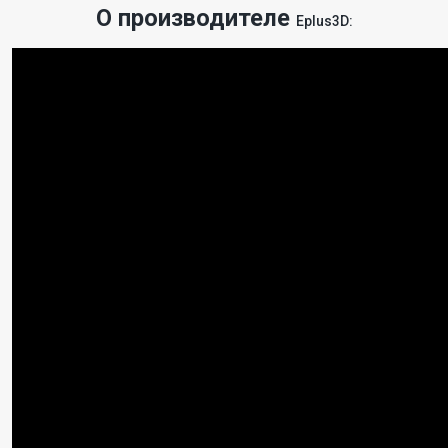
О производителе
Eplus3D
: