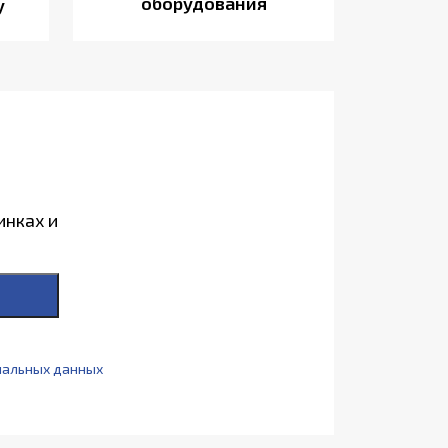
оборудования
у
инках и
нальных данных