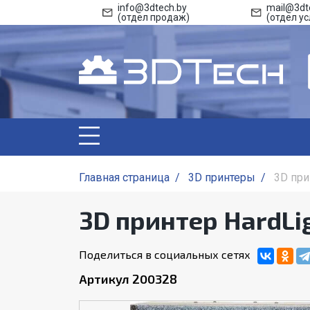
info@3dtech.by
mail@3dt
(отдел продаж)
(отдел ус
Главная страница
/
3D принтеры
/
3D при
3D принтер HardLig
Поделиться в социальных сетях
Артикул 200328