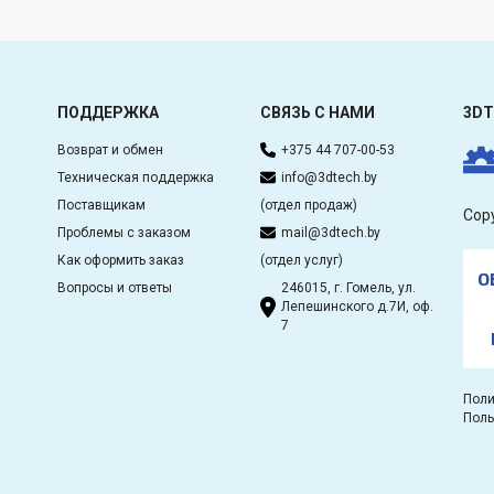
ПОДДЕРЖКА
СВЯЗЬ С НАМИ
3DT
Возврат и обмен
+375 44 707-00-53
Техническая поддержка
info@3dtech.by
Поставщикам
(отдел продаж)
Cop
Проблемы с заказом
mail@3dtech.by
Как оформить заказ
(отдел услуг)
О
Вопросы и ответы
246015, г. Гомель, ул.
Лепешинского д.7И, оф.
7
Поли
Поль