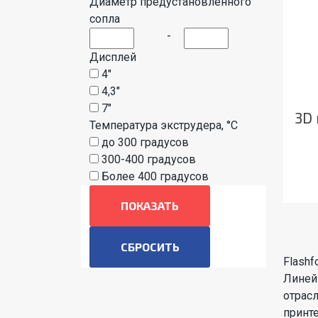
Диаметр предустановленного
сопла
-
Дисплей
4"
4,3"
7"
3D 
Температура экструдера, °C
до 300 градусов
300-400 градусов
Более 400 градусов
ПОКАЗАТЬ
Flashf
Линей
отрасл
принт