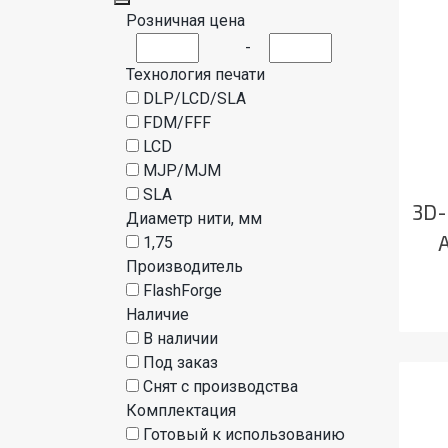
Розничная цена
-
Технология печати
DLP/LCD/SLA
FDM/FFF
LCD
MJP/MJM
SLA
3D-
Диаметр нити, мм
1,75
Производитель
FlashForge
Наличие
В наличии
Под заказ
Снят с производства
Комплектация
Готовый к использованию