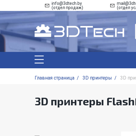
info@3dtech.by
mail@3dt
(отдел продаж)
(отдел ус
Главная страница
/
3D принтеры
/
3D при
3D принтеры Flash