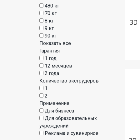
480 кг
70 кг
8 кг
3D 
9 кг
90 кг
Показать все
Гарантия
1 год
12 месяцев
2 года
Количество экструдеров
1
2
Применение
Для бизнеса
Для образовательных
учреждений
Реклама и сувенирное