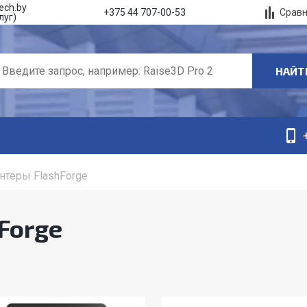
ech.by
Срав
+375 44 707-00-53
луг)
НАЙТ
нтеры FlashForge
Forge