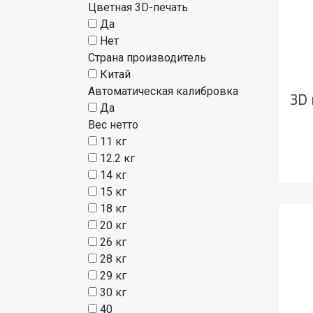
Цветная 3D-печать
Да
Нет
Страна производитель
Китай
Автоматическая калибровка
3D 
Да
Вес нетто
11 кг
12.2 кг
14 кг
15 кг
18 кг
20 кг
26 кг
28 кг
29 кг
30 кг
40