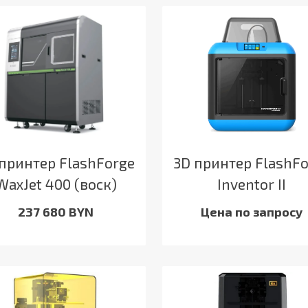
принтер FlashForge
3D принтер FlashF
WaxJet 400 (воск)
Inventor II
237 680 BYN
Цена по запросу