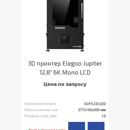
3D принтер Elegoo Jupiter
12.8” 6K Mono LCD
Цена по запросу
Технология печати
DLP/LCD/LED
Область печати, мм
277х156х300 мм
Толщина слоя, мкм
10