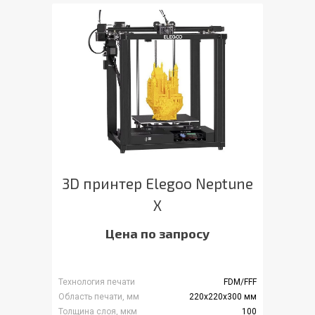
3D принтер Elegoo Neptune
X
Цена по запросу
Технология печати
FDM/FFF
Область печати, мм
220x220x300 мм
Толщина слоя, мкм
100