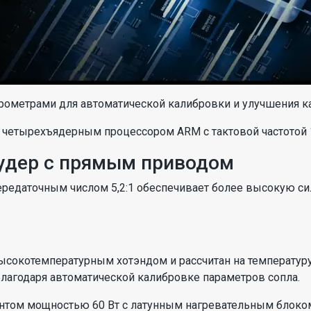
ерометрами для автоматической калибровки и улучшения ка
четырехъядерным процессором ARM с тактовой частотой 1
удер с прямым приводом
передаточным числом 5,2:1 обеспечивает более высокую си
ысокотемпературным хотэндом и рассчитан на температуру 
лагодаря автоматической калибровке параметров сопла.
том мощностью 60 Вт с латунным нагревательным блоком.