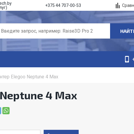
ech.by
Срав
+375 44 707-00-53
луг)
НАЙТ
нтер Elegoo Neptune 4 Max
 Neptune 4 Max