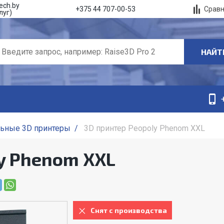
ech.by
Срав
+375 44 707-00-53
луг)
НАЙТ
льные 3D принтеры
/
3D принтер Peopoly Phenom XXL
y Phenom XXL
Снят с производства