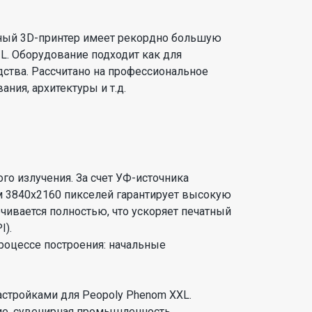
ьный 3D-принтер имеет рекордно большую
3L. Оборудование подходит как для
дства. Рассчитано на профессиональное
ния, архитектуры и т.д.
го излучения. За счет УФ-источника
 3840х2160 пикселей гарантирует высокую
ечивается полностью, что ускоряет печатный
I).
роцессе построения: начальные
стройками для Peopoly Phenom XXL.
ие, сувенирная промышленность,