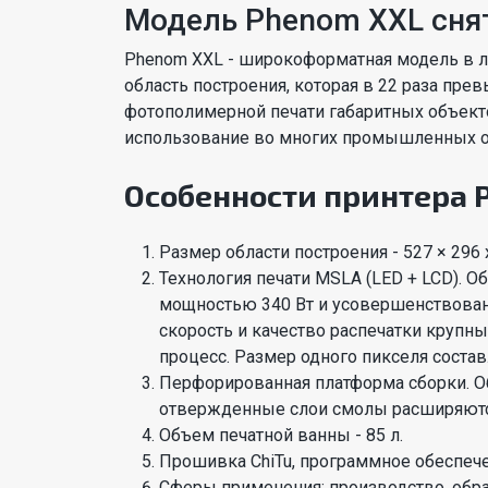
Модель Phenom XXL снят
Phenom XXL - широкоформатная модель в л
область построения, которая в 22 раза пре
фотополимерной печати габаритных объекто
использование во многих промышленных отра
Особенности принтера 
Размер области построения - 527 × 296 
Технология печати MSLA (LED + LCD). 
мощностью 340 Вт и усовершенствова
скорость и качество распечатки крупны
процесс. Размер одного пикселя состав
Перфорированная платформа сборки. О
отвержденные слои смолы расширяются 
Объем печатной ванны - 85 л.
Прошивка ChiTu, программное обеспече
Сферы применения: производство, обра