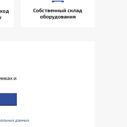
Собственный склад
ход
оборудования
у
инках и
нальных данных