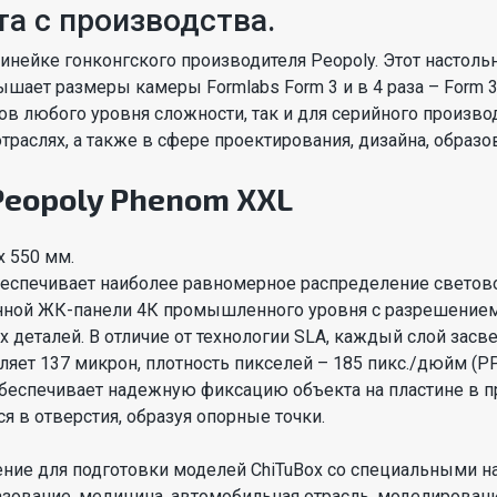
а с производства.
инейке гонконгского производителя Peopoly. Этот настол
вышает размеры камеры Formlabs Form 3 и в 4 раза – Form 
в любого уровня сложности, так и для серийного произво
слях, а также в сфере проектирования, дизайна, образова
Peopoly Phenom XXL
x 550 мм.
Обеспечивает наиболее равномерное распределение светово
нной ЖК-панели 4К промышленного уровня с разрешением
х деталей. В отличие от технологии SLA, каждый слой засв
ляет 137 микрон, плотность пикселей – 185 пикс./дюйм (PP
беспечивает надежную фиксацию объекта на пластине в п
в отверстия, образуя опорные точки.
ние для подготовки моделей ChiTuBox со специальными на
зование, медицина, автомобильная отрасль, моделирован