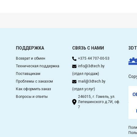
ПОДДЕРЖКА
СВЯЗЬ С НАМИ
3DT
Возврат и обмен
+375 44 707-00-53
Техническая поддержка
info@3dtech.by
Поставщикам
(отдел продаж)
Cop
Проблемы с заказом
mail@3dtech.by
Как оформить заказ
(отдел услуг)
О
Вопросы и ответы
246015, г. Гомель, ул.
Лепешинского д.7И, оф.
7
Поли
Поль