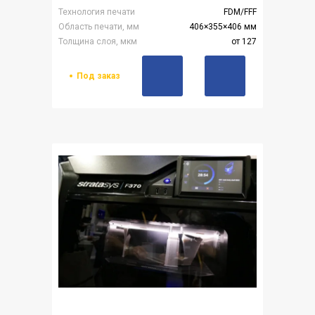
Технология печати
FDM/FFF
Область печати, мм
406×355×406 мм
Толщина слоя, мкм
от 127
Под заказ