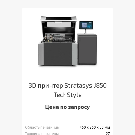
3D принтер Stratasys J850
TechStyle
Цена по запросу
Область печати, мм
460 x 360 x 50 мм
Толщина слоя, мкм
27