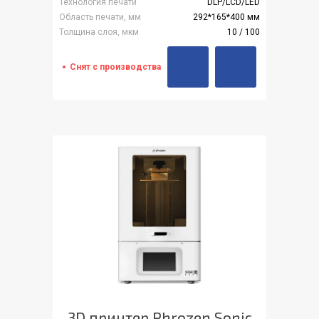
Технология печати
DLP/LCD/LED
Область печати, мм
292*165*400 мм
Толщина слоя, мкм
10 / 100
Снят с производства
3D принтер Phrozen Sonic