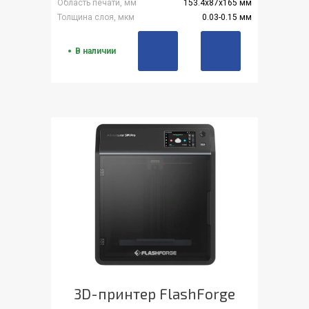
Область печати, мм
153.4x87x165 мм
Толщина слоя, мкм
0.03-0.15 мм
В наличии
3D-принтер FlashForge