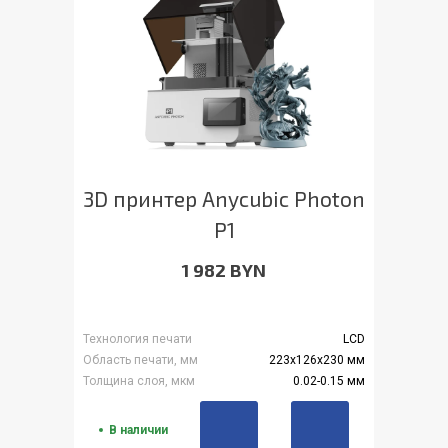
3D принтер Anycubic Photon
P1
1 982 BYN
Технология печати
LCD
Область печати, мм
223x126x230 мм
Толщина слоя, мкм
0.02-0.15 мм
В наличии