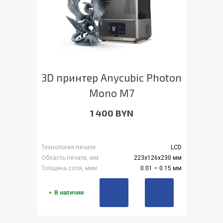
3D принтер Anycubic Photon
Mono M7
1 400 BYN
Технология печати
LCD
Область печати, мм
223x126x230 мм
Толщина слоя, мкм
0.01 – 0.15 мм
В наличии