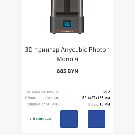
3D принтер Anycubic Photon
Mono 4
685 BYN
Технология печати
LCD
Область печати, мм
153.4x87x165 мм
Толщина слоя, мкм
0.03-0.15 мм
В наличии