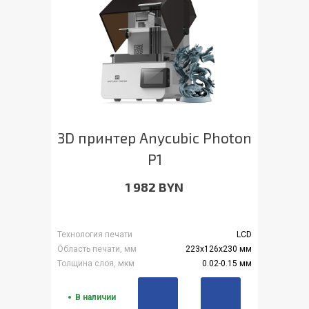
3D принтер Anycubic Photon
P1
1 982 BYN
Технология печати
LCD
Область печати, мм
223x126x230 мм
Толщина слоя, мкм
0.02-0.15 мм
В наличии