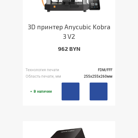
3D принтер Anycubic Kobra
3 V2
962 BYN
Технология печати
FDM/FFF
Область печати, мм
255х255х260мм
В наличии