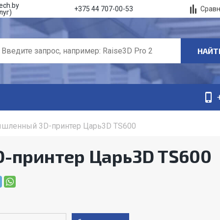
ech.by
Срав
+375 44 707-00-53
луг)
НАЙТ
шленный 3D-принтер Царь3D TS600
-принтер Царь3D TS600