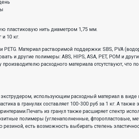
день
ды
ую пластиковую нить диаметром 1,75 мм.
 и 10 кг.
и PETG. Материал растворимой поддержки: SBS, PVA (водо
ать и другие полимеры: ABS, HIPS, ASA, PET, POM и други
 производителю расходного материала отсутствуют, что п
экструдером, использующим расходный материал в виде гр
астика в гранулах составляет 100-300 руб за 1 кг. А также
принтерами.Печать из гранул также расширяет спектр испо
зитные полимеры (угленаполненные, фторопластовые, мет
 резиной, есть возможность выбирать степень эластичнос