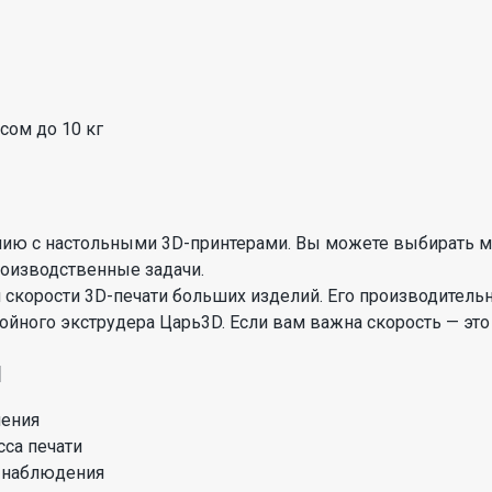
сом до 10 кг
ению с настольными 3D-принтерами. Вы можете выбирать м
оизводственные задачи.
 скорости 3D-печати больших изделий. Его производительн
войного экструдера Царь3D. Если вам важна скорость — эт
я
ления
сса печати
и наблюдения