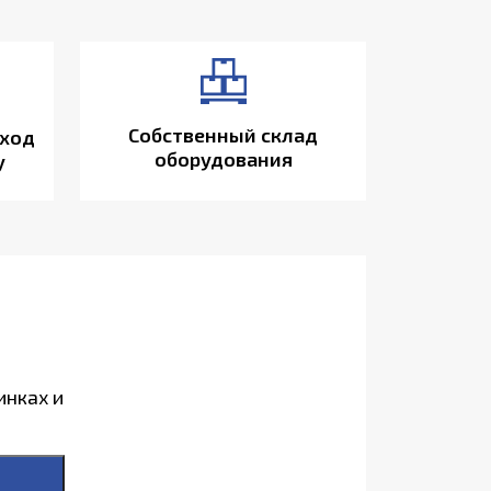
Собственный склад
ход
оборудования
у
инках и