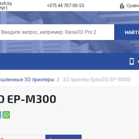
ech.by
Срав
+375 44 707-00-53
луг)
НАЙТ
шленные 3D принтеры
/
3D принтер Eplus3D EP-M300
3D EP-M300