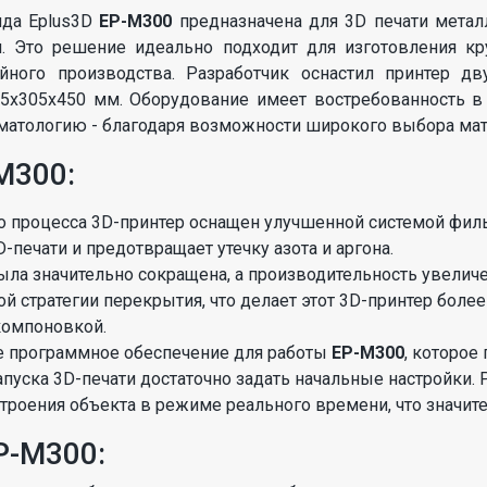
нда Eplus3D
EP-M300
предназначена для 3D печати метал
 Это решение идеально подходит для изготовления кр
йного производства. Разработчик оснастил принтер д
5x305x450 мм. Оборудование имеет востребованность в
матологию - благодаря возможности широкого выбора мат
M300:
о процесса 3D-принтер оснащен улучшенной системой филь
-печати и предотвращает утечку азота и аргона.
ла значительно сокращена, а производительность увеличен
 стратегии перекрытия, что делает этот 3D-принтер бол
компоновкой.
е программное обеспечение для работы
EP-M300
, которо
запуска 3D-печати достаточно задать начальные настройки
троения объекта в режиме реального времени, что значите
P-M300: