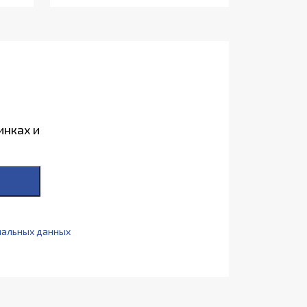
инках и
нальных данных