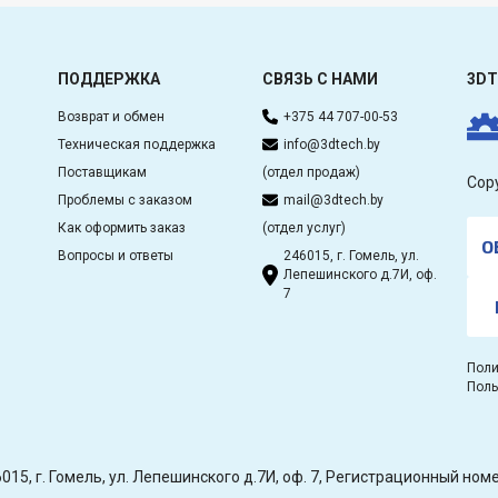
ПОДДЕРЖКА
СВЯЗЬ С НАМИ
3DT
Возврат и обмен
+375 44 707-00-53
Техническая поддержка
info@3dtech.by
Поставщикам
(отдел продаж)
Cop
Проблемы с заказом
mail@3dtech.by
Как оформить заказ
(отдел услуг)
О
Вопросы и ответы
246015, г. Гомель, ул.
Лепешинского д.7И, оф.
7
Поли
Поль
15, г. Гомель, ул. Лепешинского д.7И, оф. 7, Регистрационный н