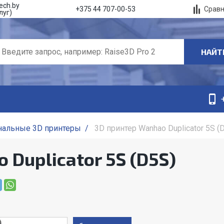
ech.by
Срав
+375 44 707-00-53
луг)
НАЙТ
нальные 3D принтеры
/
3D принтер Wanhao Duplicator 5S (
Duplicator 5S (D5S)