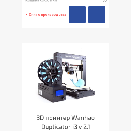
Толщина слоя, мкм
35
Снят с производства
3D принтер Wanhao
Duplicator i3 v 2.1