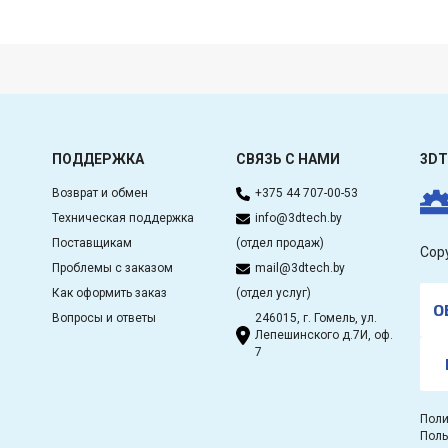
ПОДДЕРЖКА
СВЯЗЬ С НАМИ
3DT
Возврат и обмен
+375 44 707-00-53
Техническая поддержка
info@3dtech.by
Поставщикам
(отдел продаж)
Cop
Проблемы с заказом
mail@3dtech.by
Как оформить заказ
(отдел услуг)
О
Вопросы и ответы
246015, г. Гомель, ул.
Лепешинского д.7И, оф.
7
Поли
Поль