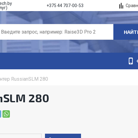
ech.by
Срав
+375 44 707-00-53
луг)
НАЙТ
нтер RussianSLM 280
anSLM 280