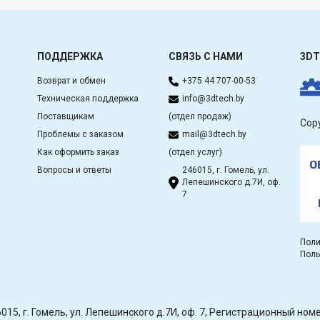
ПОДДЕРЖКА
СВЯЗЬ С НАМИ
3DT
Возврат и обмен
+375 44 707-00-53
Техническая поддержка
info@3dtech.by
Поставщикам
(отдел продаж)
Cop
Проблемы с заказом
mail@3dtech.by
Как оформить заказ
(отдел услуг)
О
Вопросы и ответы
246015, г. Гомель, ул.
Лепешинского д.7И, оф.
7
Поли
Поль
15, г. Гомель, ул. Лепешинского д.7И, оф. 7, Регистрационный н