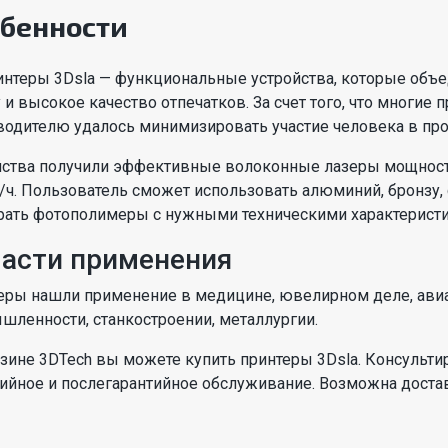
бенности
интеры 3Dsla — функциональные устройства, которые объе
 и высокое качество отпечатков. За счет того, что многие
водителю удалось минимизировать участие человека в про
йства получили эффективные волоконные лазеры мощность
³/ч. Пользователь сможет использовать алюминий, бронзу,
рать фотополимеры с нужными техническими характерист
асти применения
еры нашли применение в медицине, ювелирном деле, ави
шленности, станкостроении, металлургии.
азине 3DTech вы можете купить принтеры 3Dsla. Консульт
тийное и послегарантийное обслуживание. Возможна достав