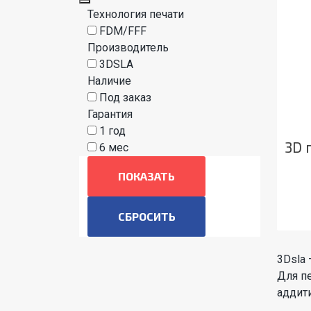
Технология печати
FDM/FFF
Производитель
3DSLA
Наличие
Под заказ
Гарантия
1 год
3D 
6 мес
ПОКАЗАТЬ
3Dsla
Для п
аддит