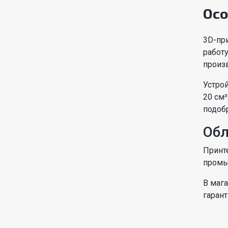
Осо
3D-пр
работу
произ
Устро
20 см
подоб
Обл
Принт
промы
В маг
гаран