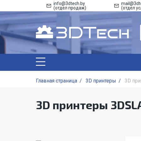
info@3dtech.by
mail@3dt
(отдел продаж)
(отдел ус
Главная страница
/
3D принтеры
/
3D пр
3D принтеры 3DSL