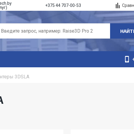
ech.by
Срав
+375 44 707-00-53
луг)
НАЙТ
интеры 3DSLA
A