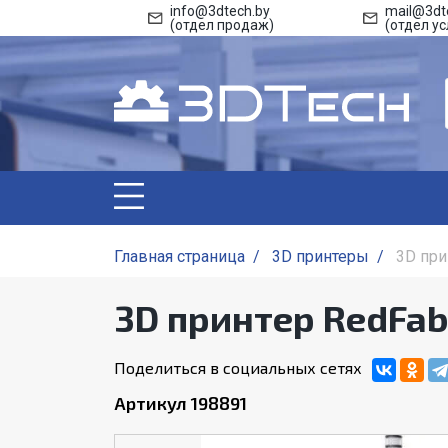
info@3dtech.by
mail@3dt
(отдел продаж)
(отдел ус
Главная страница
/
3D принтеры
/
3D при
3D принтер RedFab
Поделиться в социальных сетях
Артикул 198891