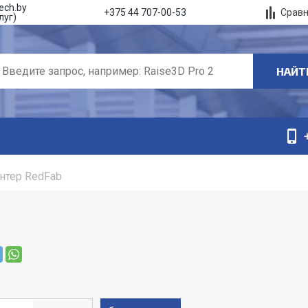
ech.by
Срав
+375 44 707-00-53
луг)
НАЙТ
нтер RedFab