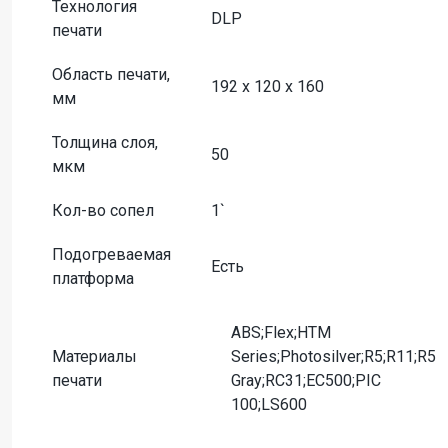
Технология
DLP
печати
Область печати,
192 x 120 x 160
мм
Толщина слоя,
50
мкм
Кол-во сопел
1`
Подогреваемая
Есть
платформа
ABS;Flex;HTM
Материалы
Series;Photosilver;R5;R11;R5
печати
Gray;RC31;EC500;PIC
100;LS600