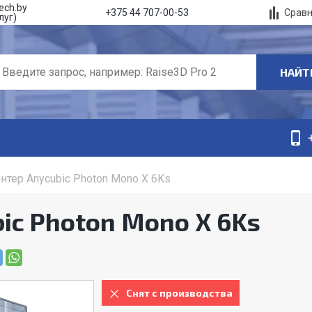
ech.by
Срав
+375 44 707-00-53
луг)
НАЙТ
нтер Anycubic Photon Mono X 6Ks
ic Photon Mono X 6Ks
Снят с производства