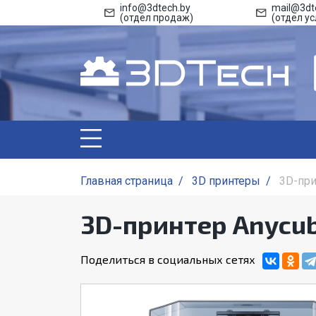
info@3dtech.by
mail@3dt
(отдел продаж)
(отдел ус
Главная страница
/
3D принтеры
/
3D-при
3D-принтер Anycub
Поделиться в социальных сетях