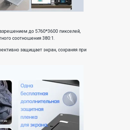
азрешением до 5760*3600 пикселей,
ного соотношения 380:1.
фективно защищает экран, сохраняя при