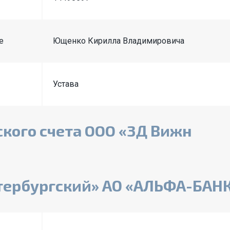
е
Ющенко Кирилла Владимировича
Устава
кого счета OOO «3Д Вижн
тербургский» АО «АЛЬФА-БАН