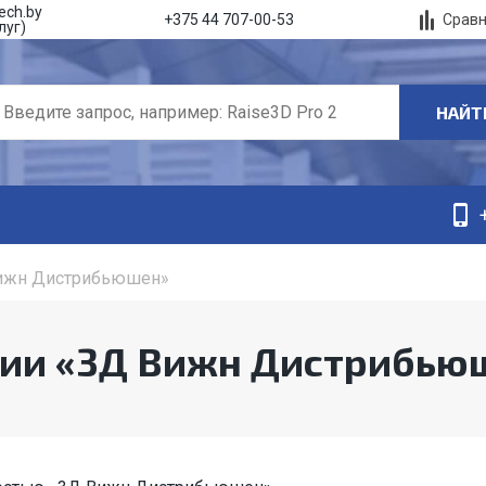
ech.by
Срав
+375 44 707-00-53
луг)
НАЙТ
ижн Дистрибьюшен»
нии «3Д Вижн Дистрибью