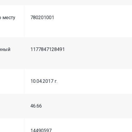
о месту
780201001
онный
1177847128491
10.04.2017 г.
46.66
14490597