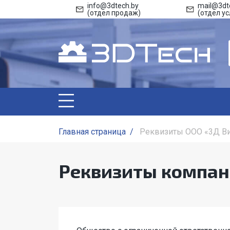
info@3dtech.by
mail@3dt
(отдел продаж)
(отдел ус
Главная страница
/
Реквизиты OOO «3Д В
Реквизиты компа