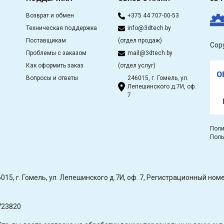
Возврат и обмен
+375 44 707-00-53
Техническая поддержка
info@3dtech.by
Поставщикам
(отдел продаж)
Cop
Проблемы с заказом
mail@3dtech.by
Как оформить заказ
(отдел услуг)
О
Вопросы и ответы
246015, г. Гомель, ул.
Лепешинского д.7И, оф.
7
Поли
Поль
15, г. Гомель, ул. Лепешинского д.7И, оф. 7, Регистрационный н
723820