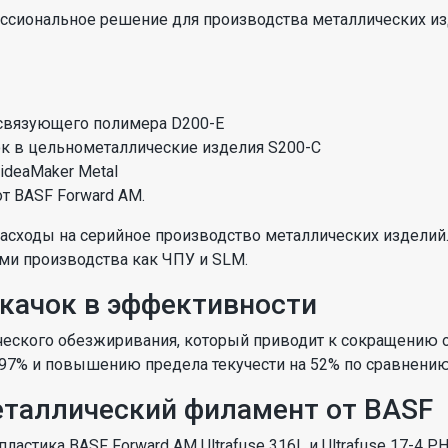
ессиональное решение для производства металлических из
 связующего полимера D200-E
ок в цельнометаллические изделия S200-C
ideaMaker Metal
т BASF Forward AM.
асходы на серийное производство металлических изделий.
ми производства как ЧПУ и SLM.
скачок в эффективности
ического обезжиривания, который приводит к сокращению 
 97% и повышению предела текучести на 52% по сравнению
таллический филамент от BASF
астика BASF Forward AM Ultrafuse 316L и Ultrafuse 17-4 P