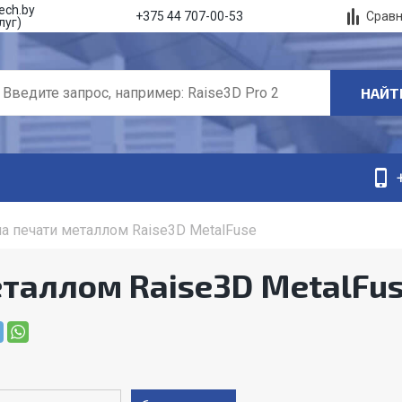
ech.by
Срав
+375 44 707-00-53
луг)
НАЙТ
а печати металлом Raise3D MetalFuse
таллом Raise3D MetalFu