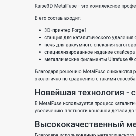
Raise3D MetalFuse - это комплексное проф
В его состав входит:
3D-принтер Forge1
станция для каталитического удаления
печь для вакуумного спекания заготов
специализированное издание слайсера 
металлические филаменты Ultrafuse ® о
Благодаря решению MetalFuse снижаются р
экологично по сравнению с такими способа
Новейшая технология - 
В MetalFuse используется процесс каталит
увеличению плотности конечной детали до
Высококачественный ме
Благодаря использованию металлического пл