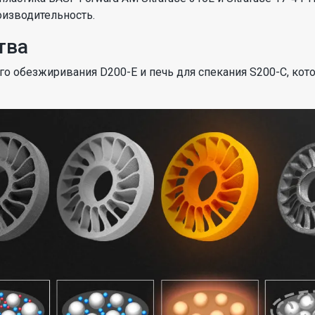
оизводительность.
тва
кого обезжиривания D200-E и печь для спекания S200-C, к