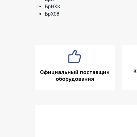
БрНХК
БрХ08
К
Официальный поставщик
оборудования