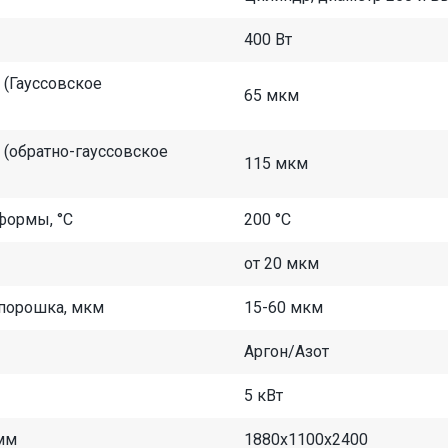
400 Вт
 (Гауссовское
65 мкм
 (обратно-гауссовское
115 мкм
формы, °С
200 °С
от 20 мкм
порошка, мкм
15-60 мкм
Аргон/Азот
5 кВт
 мм
1880x1100x2400