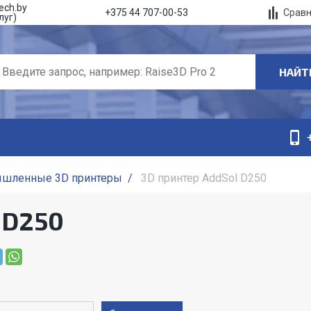
ech.by
Срав
+375 44 707-00-53
луг)
НАЙТ
шленные 3D принтеры
/
3D принтер AddSol D250
 D250