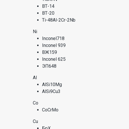
ВТ-14
ВТ-20
Ti-48Al-2Cr-2Nb
Ni
Inconel718
Inconel 939
ВЖ159
Inconel 625
ЭП648
Al
AlSi10Mg
AlSi9Cu3
Co
CoCrMo
Cu
БрХ