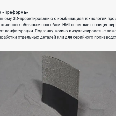
и «Преформа»
нному 3D-проектированию с комбинацией технологий прои
отовленных обычным способом. HMI позволяет позиционир
от конфигурации. Подгонку можно визуализировать с пом
еработки отдельных деталей или для серийного производс