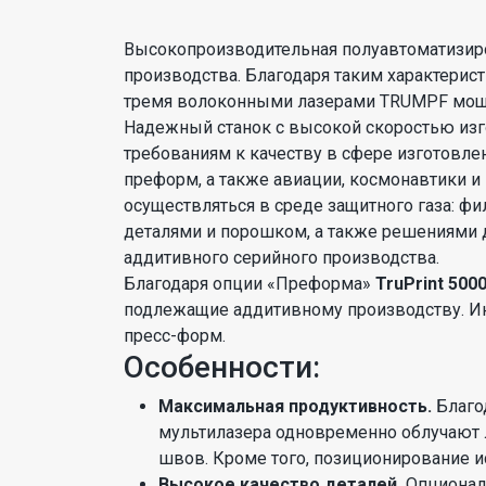
Высокопроизводительная полуавтоматизиро
производства. Благодаря таким характеристи
тремя волоконными лазерами TRUMPF мощ
Надежный станок с высокой скоростью изг
требованиям к качеству в сфере изготовле
преформ, а также авиации, космонавтики и
осуществляться в среде защитного газа: фи
деталями и порошком, а также решениями 
аддитивного серийного производства.
Благодаря опции «Преформа»
TruPrint 500
подлежащие аддитивному производству. Ин
пресс-форм.
Особенности:
Максимальная продуктивность.
Благо
мультилазера одновременно облучают 
швов. Кроме того, позиционирование и
Высокое качество деталей.
Опционал