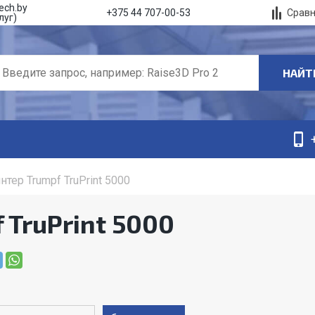
ech.by
Срав
+375 44 707-00-53
луг)
НАЙТ
нтер Trumpf TruPrint 5000
 TruPrint 5000