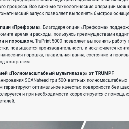
го процесса. Все важные технологические операции можно
томатический запуск позволяет выполнять быстрое оснащ
опции «Преформа».
Благодаря опции «Преформа» поддержи
омите время и расходы, пользуясь преимуществами аддит
ми и порошком.
TruPrint 5000 позволяет выполнять работ
стки, повышается производительность и исключается конт
нанесения порошка, плавильная ванна, состояние и произв
под контролем.
цией «Полномасштабный мультилазер» от TRUMPF
анирования SCANahead три 500-ваттных полномасштабных
м гарантируют оптимальное качество поверхности без шво
ируется и при необходимости корректируется с помощью Aut
еталей.