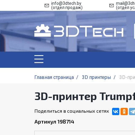
info@3dtech.by
mail@3dt
(отдел продаж)
(отдел ус
Главная страница
/
3D принтеры
/
3D-при
3D-принтер Trumpf
Поделиться в социальных сетях
Артикул 198714