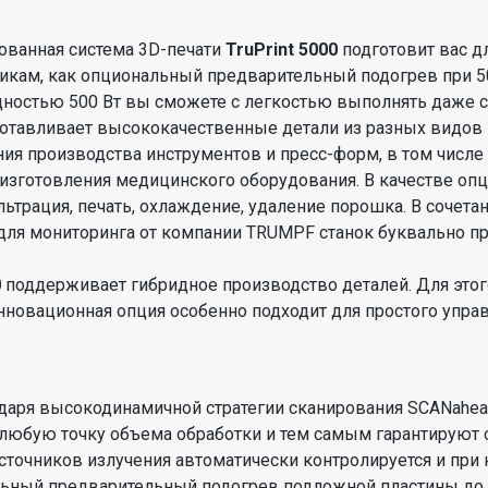
ванная система 3D-печати
TruPrint 5000
подготовит вас 
кам, как опциональный предварительный подогрев при 500 °
ностью 500 Вт вы сможете с легкостью выполнять даже
отавливает высококачественные детали из разных видов 
ния производства инструментов и пресс-форм, в том числе
 изготовления медицинского оборудования. В качестве оп
льтрация, печать, охлаждение, удаление порошка. В сочет
для мониторинга от компании TRUMPF станок буквально 
0
поддерживает гибридное производство деталей. Для этого
новационная опция особенно подходит для простого управ
даря высокодинамичной стратегии сканирования SCANahe
любую точку объема обработки и тем самым гарантируют 
сточников излучения автоматически контролируется и при 
ьный предварительный подогрев подложной пластины до 5