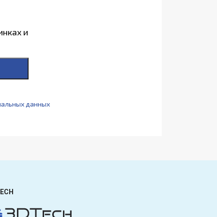
инках и
нальных данных
ECH