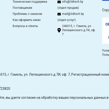
Техническая поддержка
info@3dtech.by
Поставщикам
(отдел продаж)
Cop
Проблемы с заказом
mail@3dtech.by
Как оформить заказ
(отдел услуг)
О
Вопросы и ответы
246015, г. Гомель, ул.
Лепешинского д.7И, оф.
7
Поли
Поль
15, г. Гомель, ул. Лепешинского д.7И, оф. 7, Регистрационный н
723820
е, вы даете согласие на обработку ваших персональных данных в 