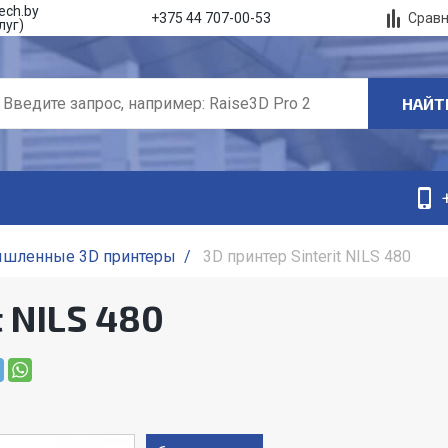
ech.by
Срав
+375 44 707-00-53
луг)
НАЙТ
шленные 3D принтеры
/
3D принтер Sinterit NILS 480
t NILS 480