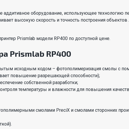
ое аддитивное оборудование, использующее технологию
ечивает высокую скорость и точность построения объектов
интер Prismlab модели RP400 по доступной цене.
ра Prismlab RP400
ткрытым исходным кодом – фотополимеризация смолы с п
ивает повышение разрешающей способности);
спечение собственной разработки;
контроля температуры и влажности для повышения качеств
полимерными смолами PreciX и смолами сторонних произ
ткой).