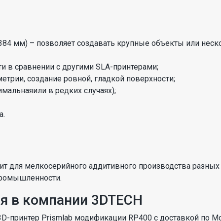
384 мм) – позволяет создавать крупные объекты или нес
ти в сравнении с другими SLA-принтерами;
етрии, создание ровной, гладкой поверхности;
мальнаяили в редких случаях);
а.
ит для мелкосерийного аддитивного производства разных 
промышленности.
ия в компании 3DTECH
D-принтер Prismlab модификации RP400 с доставкой по Мо