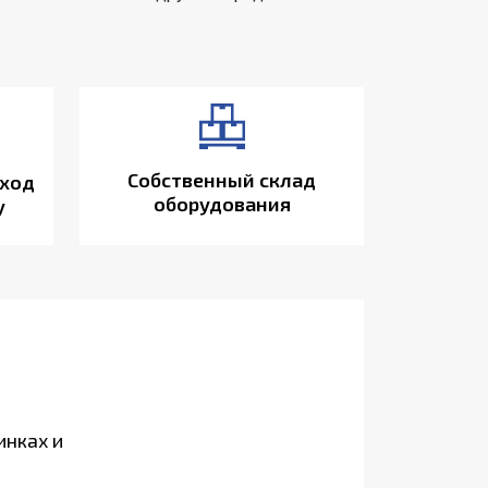
Собственный склад
ход
оборудования
у
инках и