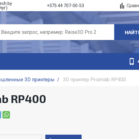
ech.by
Срав
+375 44 707-00-53
луг)
НАЙТ
шленные 3D принтеры
/
3D принтер Prismlab RP400
ab RP400