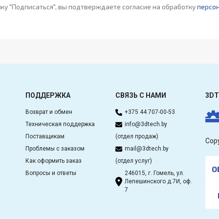
ку "Подписаться", вы подтверждаете согласие на обработку
персо
ПОДДЕРЖКА
СВЯЗЬ С НАМИ
3DT
Возврат и обмен
+375 44 707-00-53
Техническая поддержка
info@3dtech.by
Поставщикам
(отдел продаж)
Cop
Проблемы с заказом
mail@3dtech.by
Как оформить заказ
(отдел услуг)
О
Вопросы и ответы
246015, г. Гомель, ул.
Лепешинского д.7И, оф.
7