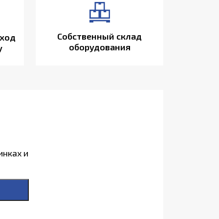
Собственный склад
ход
оборудования
у
инках и