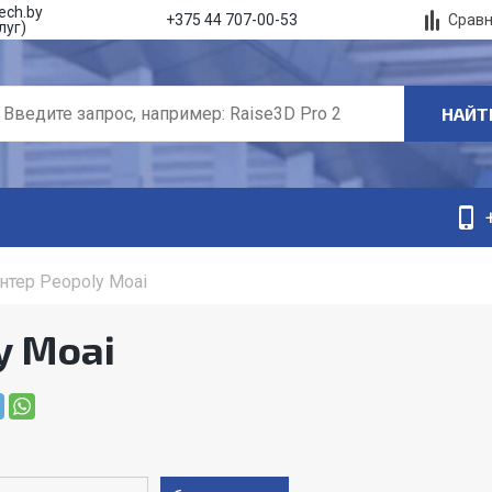
ech.by
Срав
+375 44 707-00-53
луг)
НАЙТ
нтер Peopoly Moai
y Moai