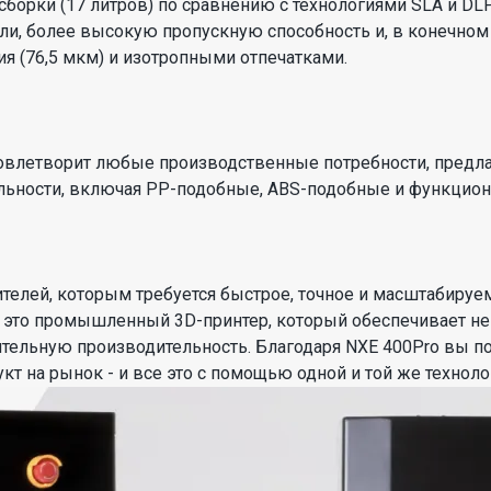
 сборки (17 литров) по сравнению с технологиями SLA и 
ли, более высокую пропускную способность и, в конечном 
я (76,5 мкм) и изотропными отпечатками.
влетворит любые производственные потребности, предла
льности, включая PP-подобные, ABS-подобные и функцион
телей, которым требуется быстрое, точное и масштабируе
- это промышленный 3D-принтер, который обеспечивает н
ельную производительность. Благодаря NXE 400Pro вы п
кт на рынок - и все это с помощью одной и той же техноло