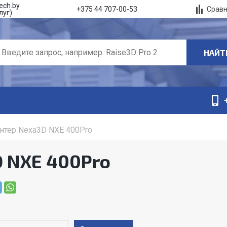
ech.by
Срав
+375 44 707-00-53
луг)
НАЙТ
нтер Nexa3D NXE 400Pro
D NXE 400Pro