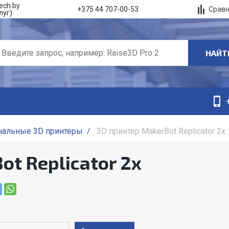
ech.by
Срав
+375 44 707-00-53
луг)
НАЙТ
нальные 3D принтеры
/
3D принтер MakerBot Replicator 2x
t Replicator 2x