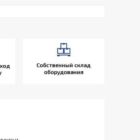
Собственный склад
ход
оборудования
у
инках и