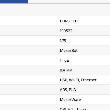
FDM/FFF
190522
1,75
MakerBot
1 год
0.4 мм
USB, WI-FI, Ethernet
ABS, PLA
MakerWare
OBJ, STL, .thing