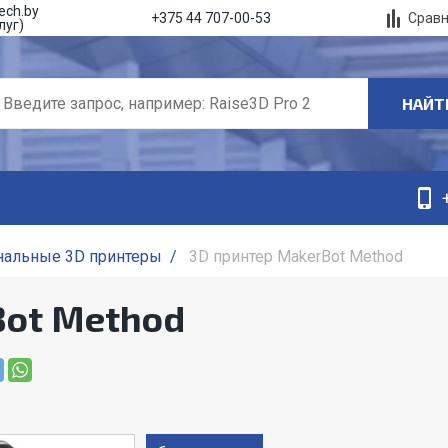
ech.by
Срав
+375 44 707-00-53
луг)
НАЙТ
нальные 3D принтеры
/
3D принтер MakerBot Method
Bot Method