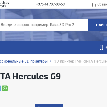
ech.by
Срав
+375 44 707-00-53
луг)
НАЙТ
ссиональные 3D принтеры
/
3D принтер IMPRINTA Hercule
TA Hercules G9