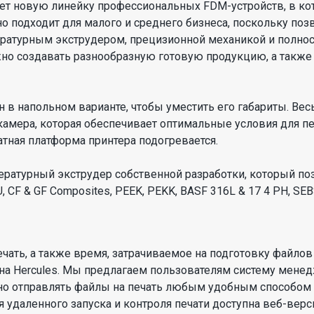
ет новую линейку профессиональных FDM-устройств, в ко
ьно подходит для малого и среднего бизнеса, поскольку п
ературным экструдером, прецизионной механикой и полно
жно создавать разнообразную готовую продукцию, а так
в напольном варианте, чтобы уместить его габариты. Вес
камера, которая обеспечивает оптимальные условия для п
атная платформа принтера подогревается.
ратурный экструдер собственной разработки, который поз
, CF & GF Composites, PEEK, PEKK, BASF 316L & 17 4 PH, S
ечать, а также время, затрачиваемое на подготовку файлов
а Hercules. Мы предлагаем пользователям систему менеджм
но отправлять файлы на печать любым удобным способом
удаленного запуска и контроля печати доступна веб-версия