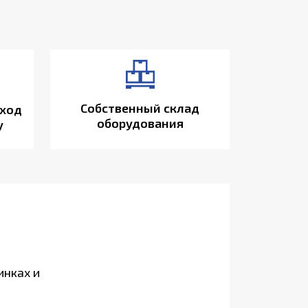
Собственный склад
ход
оборудования
у
инках и