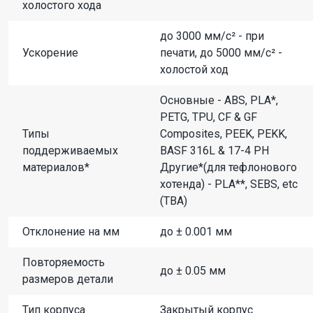
холостого хода
до 3000 мм/с² - при
Ускорение
печати, до 5000 мм/с² -
холостой ход
Основные - ABS, PLA*,
PETG, TPU, CF & GF
Типы
Composites, PEEK, PEKK,
поддерживаемых
BASF 316L & 17-4 PH
материалов*
Другие*(для тефлонового
хотенда) - PLA**, SEBS, etc
(TBA)
Отклонение на мм
до ± 0.001 мм
Повторяемость
до ± 0.05 мм
размеров детали
Тип корпуса
Закрытый корпус