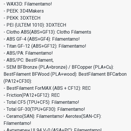
- WAX3D: Filamentarno!
- PEEK: 3D4Makers
- PEKK: 3DXTECH
- PEI (ULTEM 1010): 3DXTECH
- Clotho ABS(ABS+GF13): Сlotho Filaments
- ABS GF-4 (ABS+GF4): Filamentarno!
- Titan GF-12 (ABS+GF12): Filamentarno!
- ABS/PA: Filamentarno!
- ABS/PC: BestFilament,
- SEM BFBronze (PLA+bronze) / BFCopper (PLA+Cu):
BestFilament BFWood (PLA+wood): BestFilament BFCarbon
(PA12+CF30):
- BestFilament ForMAX (ABS + CF12): REC
- Friction(PA12+GF12): REC
- Total CF5 (TPU+CF5): Filamentarno!
- Total GF-30(TPU+GF30): Filamentarno!
- Ceramo(SAN): Filamentarno! Aerotex(SAN-CF):
Filamentarno!
- Антипирен UL94 V-0 (ASA+PC): Filamentarno!