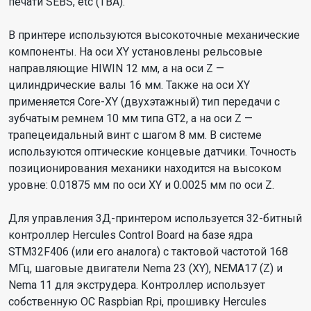
печати SEBS, etc (ТВА).
В принтере используются высокоточные механические
компоненты. На оси XY установлены рельсовые
направляющие HIWIN 12 мм, а на оси Z —
цилиндрические валы 16 мм. Также на оси XY
применяется Core-XY (двухэтажный) тип передачи с
зубчатым ремнем 10 мм типа GT2, а на оси Z —
трапецеидальный винт с шагом 8 мм. В системе
используются оптические концевые датчики. Точность
позиционирования механики находится на высоком
уровне: 0.01875 мм по оси XY и 0.0025 мм по оси Z.
Для управления 3Д-принтером используется 32-битный
контроллер Hercules Control Board на базе ядра
STM32F406 (или его аналога) с тактовой частотой 168
МГц, шаговые двигатели Nema 23 (XY), NEMA17 (Z) и
Nema 11 для экструдера. Контроллер использует
собственную ОС Raspbian Rpi, прошивку Hercules