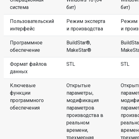
система
бит)
бит)
Пользовательский
Режим эксперта
Режим 
интерфейс
и производства
и произ
Программное
BuildStar®,
BuildSta
обеспечение
MakeStar®
MakeSt
Формат файлов
STL
STL
данных
Ключевые
Открытые
Открыт
функции
параметры,
параме
программного
модификация
модифи
обеспечения
параметров
параме
производства в
произв
реальном
реальн
времени,
времен
трехмерная
трехме