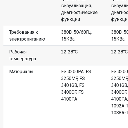
визуализация,
визуали
диагностические
диагно
функции
функци
Требования к
380В, 50/60Гц,
380В, 5
электропитанию
15КВа
15КВа
Рабочая
22-28°C
22-28°C
температура
Материалы
FS 3300PA, FS
FS 3300
3250MF, FS
3250MF,
3401GB, FS
3401GB,
3400CF, FS
3400CF,
4100PA
4100PA,
1092A-T
1088A-