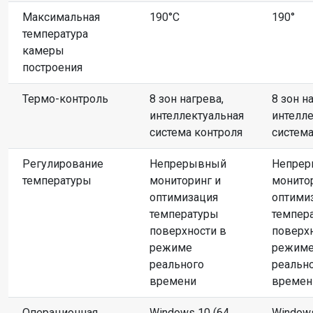
Максимальная
190°С
190°
температура
камеры
построения
Термо-контроль
8 зон нагрева,
8 зон н
интеллектуальная
интелл
система контроля
система
Регулирование
Непрерывный
Непре
температуры
мониторинг и
монито
оптимизация
оптими
температуры
темпер
поверхности в
поверх
режиме
режим
реального
реальн
времени
времен
Операционная
Windows 10 (64
Windows