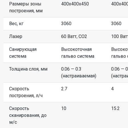
Размеры зоны
400x400x450
400x40
построения, мм
Вес, кг
3060
3060
Лазер
60 Ватт, CO2
100 Ват
Санирующая
Высокоточная
Высоко
система
гальво система
гальво 
Толщина слоя, мм
0.06 — 0.3
0.06 — 0
(настраиваемая)
(настра
Скорость
2.7
4
построения, л/ч
Скорость
10
15.2
сканирования, до
м/с