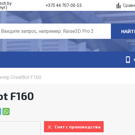
ech.by
Срав
+375 44 707-00-53
луг)
НАЙТ
нтер CreatBot F160
ot F160
Снят с производства