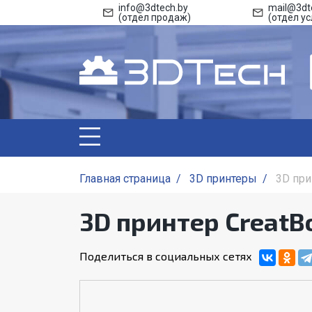
info@3dtech.by
mail@3dt
(отдел продаж)
(отдел ус
Главная страница
/
3D принтеры
/
3D при
3D принтер CreatB
Поделиться в социальных сетях