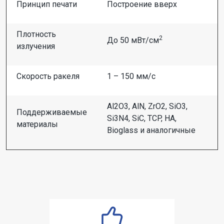
Принцип печати
Построение вверх
Плотность
2
До 50 мВт/см
излучения
Скорость ракеля
1 ­– 150 мм/с
Al2O3, AlN, ZrO2, SiO3,
Поддерживаемые
Si3N4, SiC, TCP, HA,
материалы
Bioglass и аналогичные