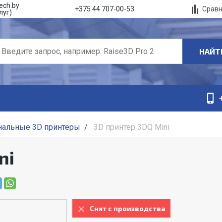
ech.by
Срав
+375 44 707-00-53
луг)
НАЙТ
нальные 3D принтеры
/
3D принтер 3DQ Mini
ni
Снят с производства