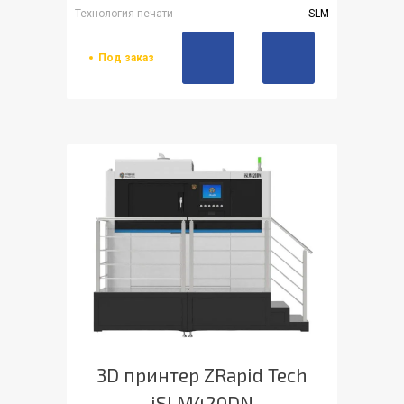
Технология печати
SLM
Под заказ
3D принтер ZRapid Tech
iSLM420DN